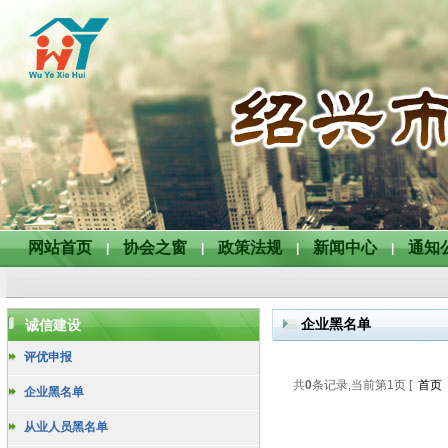
网站首页
协会之窗
政策法规
新闻中心
通知
|
|
|
|
企业黑名单
诚信建设
评优申报
共
0
条记录,当前第
1
页 [
首页
企业黑名单
从业人员黑名单