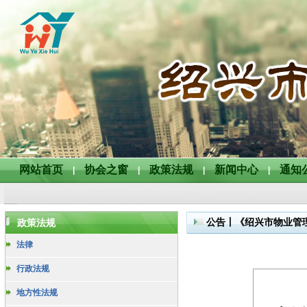
网站首页
协会之窗
政策法规
新闻中心
通知
|
|
|
|
公告丨《绍兴市物业管
政策法规
法律
行政法规
地方性法规