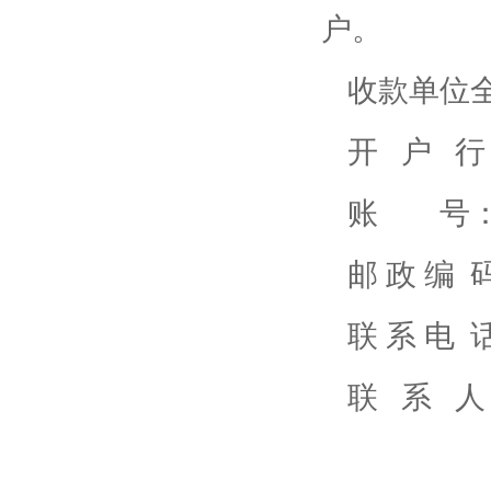
户。
收款单位
开 户 行
账 号
邮 政 编 码
联 系 电 话
联 系 人