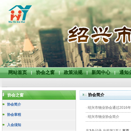
网站首页
协会之窗
政策法规
新闻中心
通知
|
|
|
|
协会简介
协会之窗
协会简介
·
绍兴市物业协会通过2016
协会章程
·
绍兴市物业协会简介
入会须知
共
2
条记录,当前第
1
页 [
首页